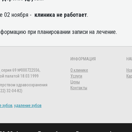
е 02 ноября -
клиника не работает
.
формацию при планировании записи на лечение.
ИНФОРМАЦИЯ
НА
Л
серия 69 №000722556,
О клинике
Но
й палатой 18.03.1999
Услуги
Ка
Цены
терством здравоохранения
Контакты
822) 32-04-82)
е зубов
,
удаление зубов