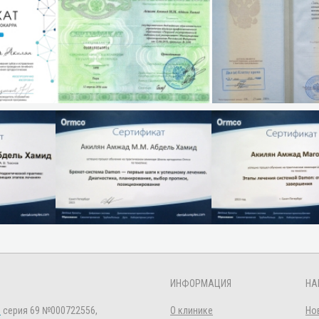
ИНФОРМАЦИЯ
НА
Л
серия 69 №000722556,
О клинике
Но