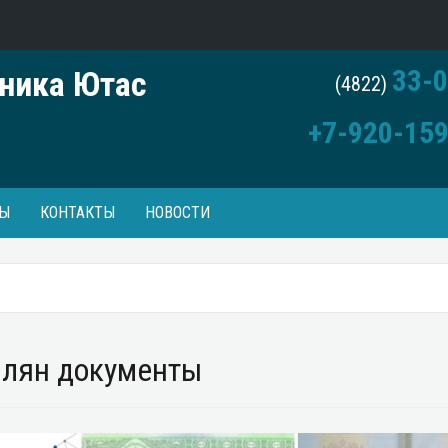
33-0
ника Ютас
(4822)
+7-920-159
Ы
КОНТАКТЫ
НОВОСТИ
лян документы