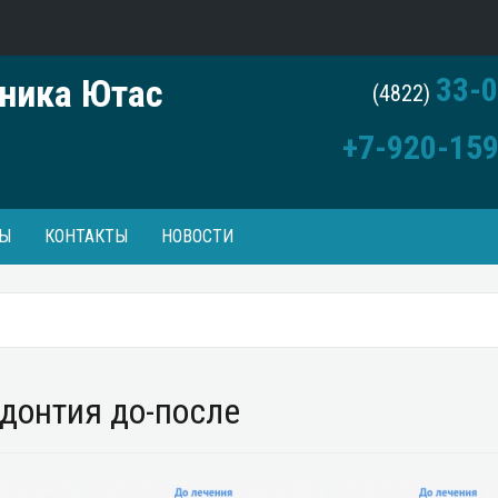
33-0
ника Ютас
(4822)
+7-920-159
Ы
КОНТАКТЫ
НОВОСТИ
донтия до-после